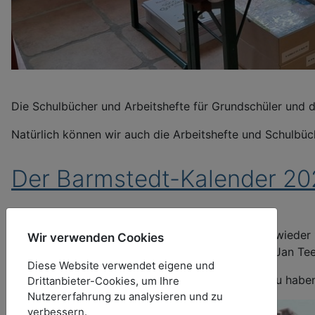
Die Schulbücher und Arbeitshefte für Grundschüler und di
Natürlich können wir auch die Arbeitshefte und Schulbüc
Der Barmstedt-Kalender 202
Wie in jedem Jahr haben wir auch in diesem Jahr wieder
Wir verwenden Cookies
aus dem Archiv von R. Schröder und wurden von Jan Teege
Diese Website verwendet eigene und
Der Kalender ist ab sofort für 20,-- EUR bei uns zu habe
Drittanbieter-Cookies, um Ihre
Nutzererfahrung zu analysieren und zu
verbessern.